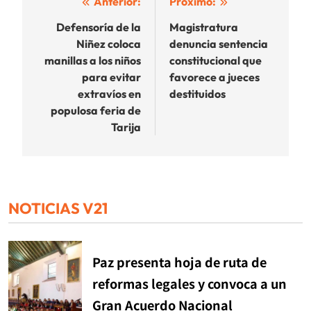
Navegación
Anterior:
Próximo:
de
Defensoría de la
Magistratura
Niñez coloca
denuncia sentencia
entradas
manillas a los niños
constitucional que
para evitar
favorece a jueces
extravíos en
destituidos
populosa feria de
Tarija
NOTICIAS V21
Paz presenta hoja de ruta de
reformas legales y convoca a un
Gran Acuerdo Nacional