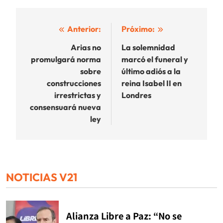
Navegación
Anterior:
Próximo:
de
Arias no
La solemnidad
promulgará norma
marcó el funeral y
entradas
sobre
último adiós a la
construcciones
reina Isabel II en
irrestrictas y
Londres
consensuará nueva
ley
NOTICIAS V21
Alianza Libre a Paz: “No se