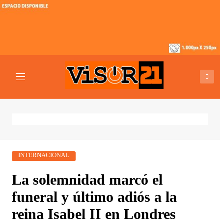
Saltar
al
contenido
VISOR21
Periodismo Y Libertad
INTERNACIONAL
La solemnidad marcó el
funeral y último adiós a la
reina Isabel II en Londres