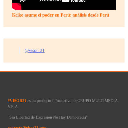
Keiko asume el poder en Perú: análisis desde Perú
@visor_21
#VISOR21
es un producto informativo de GRUPO MULTIMEDIA
V.E.A.
"Sin Libertad de Expresión No Hay Democracia"
contacto@visor21.com