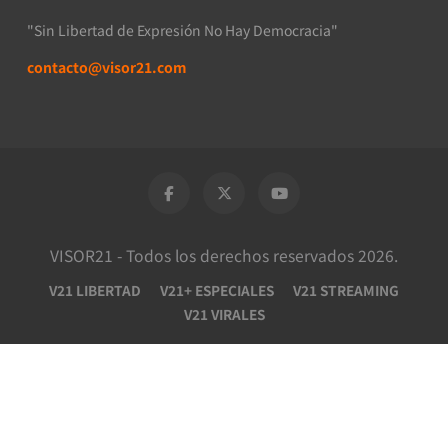
"Sin Libertad de Expresión No Hay Democracia"
contacto@visor21.com
VISOR21 - Todos los derechos reservados 2026.
V21 LIBERTAD
V21+ ESPECIALES
V21 STREAMING
V21 VIRALES