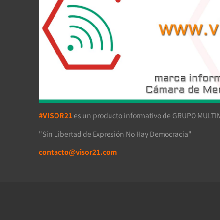
#VISOR21
es un producto informativo de GRUPO MULTIM
"Sin Libertad de Expresión No Hay Democracia"
contacto@visor21.com