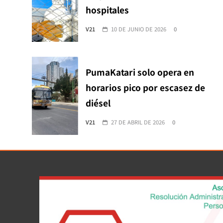
hospitales
V21
10 DE JUNIO DE 2026
0
PumaKatari solo opera en
horarios pico por escasez de
diésel
V21
27 DE ABRIL DE 2026
0