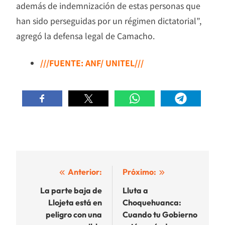
además de indemnización de estas personas que
han sido perseguidas por un régimen dictatorial”,
agregó la defensa legal de Camacho.
///FUENTE: ANF/ UNITEL///
Navegación
Anterior:
Próximo:
de
La parte baja de
Lluta a
Llojeta está en
Choquehuanca:
entradas
peligro con una
Cuando tu Gobierno