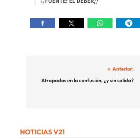
//
FUENTE: EL DEBER//
Navegación
Anterior:
de
Atrapados en la confusión, ¿y sin salida?
entradas
NOTICIAS V21