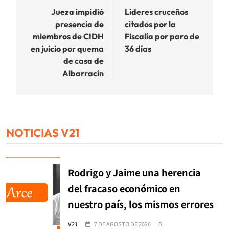
de
Jueza impidió
Líderes cruceños
presencia de
citados por la
entradas
miembros de CIDH
Fiscalía por paro de
en juicio por quema
36 días
de casa de
Albarracín
NOTICIAS V21
Rodrigo y Jaime una herencia
del fracaso económico en
nuestro país, los mismos errores
V21
7 DE AGOSTO DE 2026
0