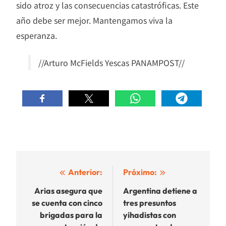
sido atroz y las consecuencias catastróficas. Este
año debe ser mejor. Mantengamos viva la
esperanza.
//Arturo McFields Yescas PANAMPOST//
Navegación
Anterior:
Próximo:
de
Arias asegura que
Argentina detiene a
se cuenta con cinco
tres presuntos
entradas
brigadas para la
yihadistas con