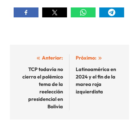
Navegación
Anterior:
Próximo:
de
TCP todavía no
Latinoamérica en
cierra el polémico
2024 y el fin de la
entradas
tema de la
marea roja
reelección
izquierdista
presidencial en
Bolivia