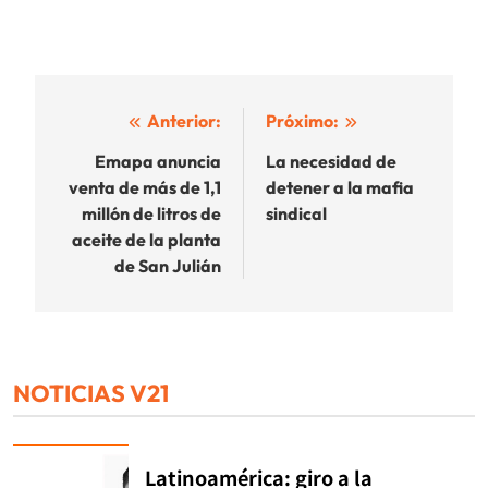
Navegación
Anterior:
Próximo:
de
Emapa anuncia
La necesidad de
venta de más de 1,1
detener a la mafia
entradas
millón de litros de
sindical
aceite de la planta
de San Julián
NOTICIAS V21
Latinoamérica: giro a la