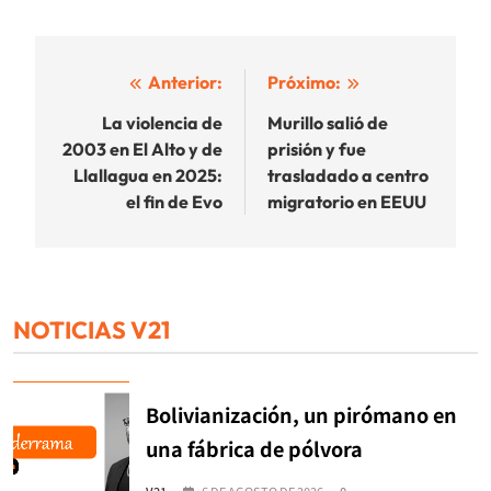
Navegación
Anterior:
Próximo:
de
La violencia de
Murillo salió de
2003 en El Alto y de
prisión y fue
entradas
Llallagua en 2025:
trasladado a centro
el fin de Evo
migratorio en EEUU
NOTICIAS V21
Bolivianización, un pirómano en
una fábrica de pólvora
V21
6 DE AGOSTO DE 2026
0