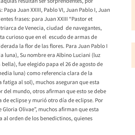
laquías resultan ser sorprendentes, por
 Papa Juan XXIII, Pablo VI, Juan Pablo I, Juan
ientes frases: para Juan XXIII “Pastor et
atriarca de Venecia, ciudad de navegantes,
ulta curioso que en el escudo de armas de
iderada la flor de las flores. Para Juan Pablo I
a luna), Su nombre era Albino Luciani (luz
a bella), fue elegido papa el 26 de agosto de
(media luna) como referencia clara de la
la fatiga al sol), muchos aseguran que esta
dor del mundo, otros afirman que esto se debe
 de eclipse y murió otro día de eclipse. Por
e Gloria Olivae”, muchos afirman que esta
 al orden de los benedictinos, quienes