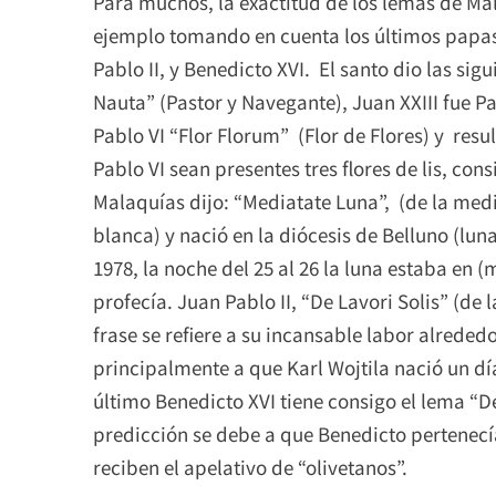
Para muchos, la exactitud de los lemas de Ma
ejemplo tomando en cuenta los últimos papas:
Pablo II, y Benedicto XVI. El santo dio las sigu
Nauta” (Pastor y Navegante), Juan XXIII fue P
Pablo VI “Flor Florum” (Flor de Flores) y res
Pablo VI sean presentes tres flores de lis, cons
Malaquías dijo: “Mediatate Luna”, (de la medi
blanca) y nació en la diócesis de Belluno (lun
1978, la noche del 25 al 26 la luna estaba en 
profecía. Juan Pablo II, “De Lavori Solis” (de 
frase se refiere a su incansable labor alrede
principalmente a que Karl Wojtila nació un día
último Benedicto XVI tiene consigo el lema “D
predicción se debe a que Benedicto pertenecía
reciben el apelativo de “olivetanos”.