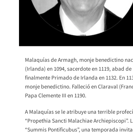
Malaquías de Armagh, monje benedictino naci
(Irlanda) en 1094, sacerdote en 1119, abad d
finalmente Primado de Irlanda en 1132. En 113
monje benedictino. Falleció en Claraval (Fran
Papa Clemente III en 1190.
A Malaquías se le atribuye una terrible profecí
“Propethia Sancti Malachiae Archiepiscopi”. 
“Summis Pontificubus”, una temporada invitad