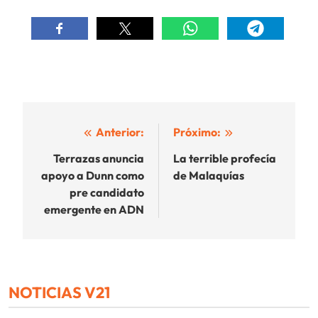
Navegación
Anterior:
Próximo:
de
Terrazas anuncia
La terrible profecía
apoyo a Dunn como
de Malaquías
entradas
pre candidato
emergente en ADN
NOTICIAS V21