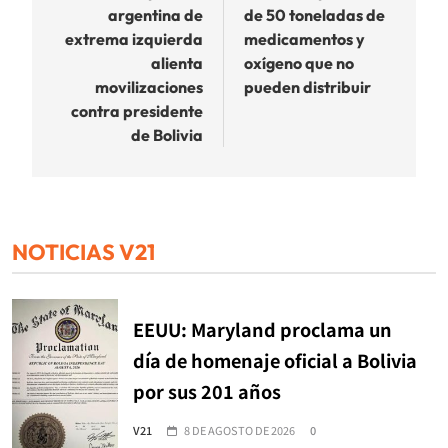
argentina de
de 50 toneladas de
entradas
extrema izquierda
medicamentos y
alienta
oxígeno que no
movilizaciones
pueden distribuir
contra presidente
de Bolivia
NOTICIAS V21
EEUU: Maryland proclama un
día de homenaje oficial a Bolivia
por sus 201 años
V21
8 DE AGOSTO DE 2026
0