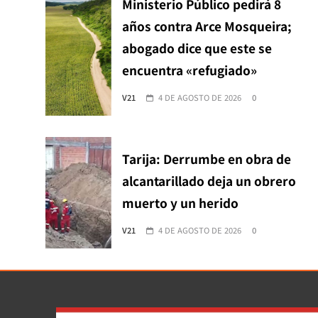
Ministerio Público pedirá 8
años contra Arce Mosqueira;
abogado dice que este se
encuentra «refugiado»
V21
4 DE AGOSTO DE 2026
0
Tarija: Derrumbe en obra de
alcantarillado deja un obrero
muerto y un herido
V21
4 DE AGOSTO DE 2026
0