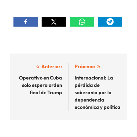
Navegación
Anterior:
Próximo:
de
Operativo en Cuba
Internacional: La
solo espera orden
pérdida de
entradas
final de Trump
soberanía por la
dependencia
económica y política