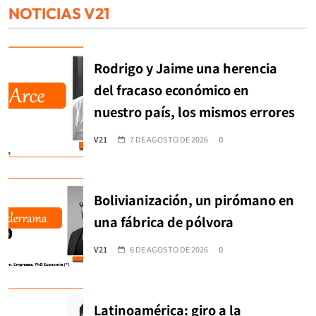
NOTICIAS V21
Rodrigo y Jaime una herencia
del fracaso económico en
nuestro país, los mismos errores
V21
7 DE AGOSTO DE 2026
0
Bolivianización, un pirómano en
una fábrica de pólvora
V21
6 DE AGOSTO DE 2026
0
Latinoamérica: giro a la