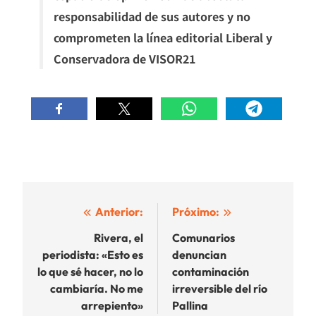
responsabilidad de sus autores y no
comprometen la línea editorial Liberal y
Conservadora de VISOR21
Navegación
Anterior:
Próximo:
de
Rivera, el
Comunarios
periodista: «Esto es
denuncian
entradas
lo que sé hacer, no lo
contaminación
cambiaría. No me
irreversible del río
arrepiento»
Pallina