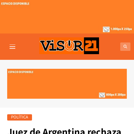
Saltar
al
contenido
VISOR21
Periodismo Y Libertad
POLÍTICA
Juez de Argentina rechaza