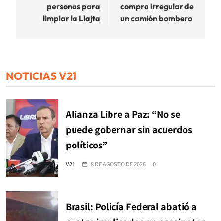
personas para
compra irregular de
limpiar la Llajta
un camión bombero
NOTICIAS V21
Alianza Libre a Paz: “No se
puede gobernar sin acuerdos
políticos”
V21
8 DE AGOSTO DE 2026
0
Brasil: Policía Federal abatió a