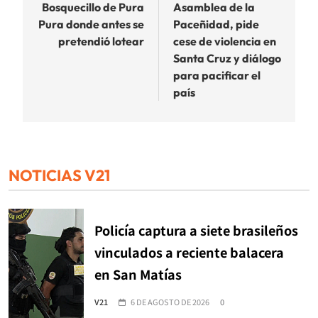
Bosquecillo de Pura
Asamblea de la
entradas
Pura donde antes se
Paceñidad, pide
pretendió lotear
cese de violencia en
Santa Cruz y diálogo
para pacificar el
país
NOTICIAS V21
Policía captura a siete brasileños
vinculados a reciente balacera
en San Matías
V21
6 DE AGOSTO DE 2026
0