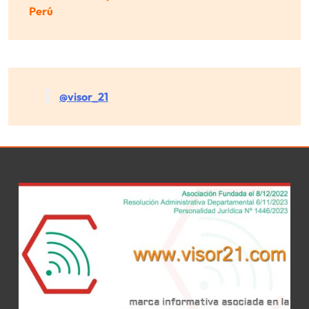
Perú
@visor_21