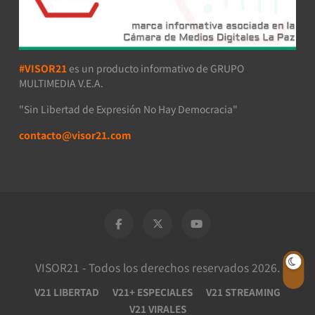
#VISOR21
es un producto informativo de GRUPO
MULTIMEDIA V.E.A.
"Sin Libertad de Expresión No Hay Democracia"
contacto@visor21.com
VISOR21 - Todos los derechos reservados 2026.
V21 LIBERTAD
V21+ ESPECIALES
V21 STREAMING
V21 VIRALES