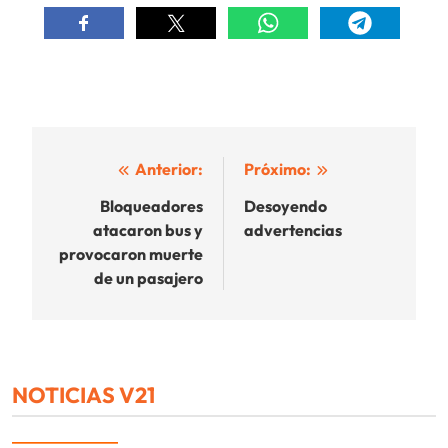
Navegación
Anterior:
Próximo:
de
Bloqueadores
Desoyendo
atacaron bus y
advertencias
entradas
provocaron muerte
de un pasajero
NOTICIAS V21