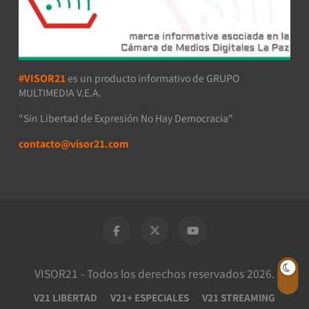
#VISOR21
es un producto informativo de GRUPO
MULTIMEDIA V.E.A.
"Sin Libertad de Expresión No Hay Democracia"
contacto@visor21.com
VISOR21 - Todos los derechos reservados 2026.
V21 LIBERTAD
V21+ ESPECIALES
V21 STREAMING