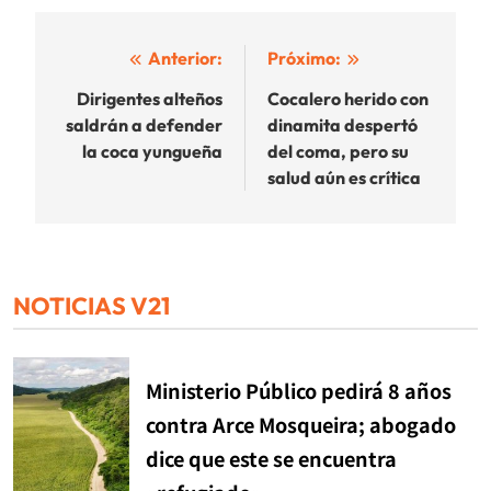
Navegación
Anterior:
Próximo:
de
Dirigentes alteños
Cocalero herido con
saldrán a defender
dinamita despertó
entradas
la coca yungueña
del coma, pero su
salud aún es crítica
NOTICIAS V21
Ministerio Público pedirá 8 años
contra Arce Mosqueira; abogado
dice que este se encuentra