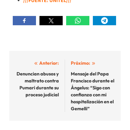
Navegación
Anterior:
Próximo:
de
Denuncian abusos y
Mensaje del Papa
maltrato contra
Francisco durante el
entradas
Pumari durante su
Ángelus: “Sigo con
proceso judicial
confianza con mi
hospitalización en el
Gemelli”