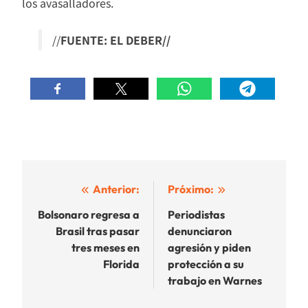
los avasalladores.
//
FUENTE: EL DEBER//
Navegación
Anterior:
Próximo:
de
Bolsonaro regresa a
Periodistas
Brasil tras pasar
denunciaron
entradas
tres meses en
agresión y piden
Florida
protección a su
trabajo en Warnes