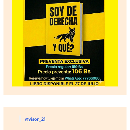
@visor_21