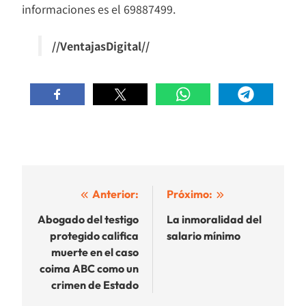
informaciones es el 69887499.
//VentajasDigital//
Navegación
Anterior:
Próximo:
de
Abogado del testigo
La inmoralidad del
protegido califica
salario mínimo
entradas
muerte en el caso
coima ABC como un
crimen de Estado