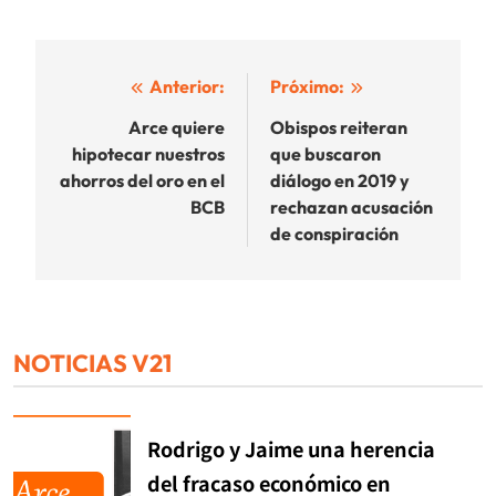
Navegación
Anterior:
Próximo:
de
Arce quiere
Obispos reiteran
hipotecar nuestros
que buscaron
entradas
ahorros del oro en el
diálogo en 2019 y
BCB
rechazan acusación
de conspiración
NOTICIAS V21
Rodrigo y Jaime una herencia
del fracaso económico en