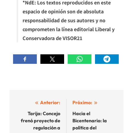
*NdE: Los textos reproducidos en este
espacio de opinión son de absoluta
responsabilidad de sus autores y no
comprometen la línea editorial Liberal y
Conservadora de VISOR21
Navegación
Anterior:
Próximo:
de
Tarija: Concejo
Hacia el
frenó proyecto de
Bicentenario: la
entradas
regulación a
política del