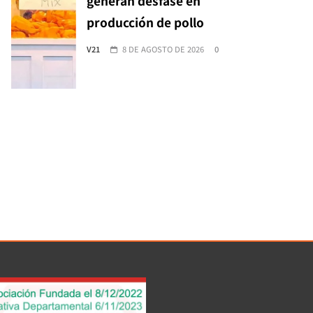
generan desfase en
producción de pollo
V21
8 DE AGOSTO DE 2026
0