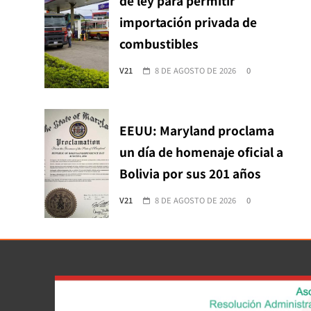
de ley para permitir
importación privada de
combustibles
V21
8 DE AGOSTO DE 2026
0
EEUU: Maryland proclama
un día de homenaje oficial a
Bolivia por sus 201 años
V21
8 DE AGOSTO DE 2026
0