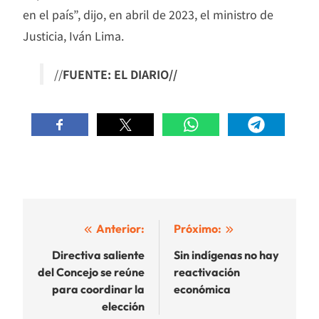
en el país”, dijo, en abril de 2023, el ministro de
Justicia, Iván Lima.
//
FUENTE: EL DIARIO//
Navegación
Anterior:
Próximo:
de
Directiva saliente
Sin indígenas no hay
del Concejo se reúne
reactivación
entradas
para coordinar la
económica
elección