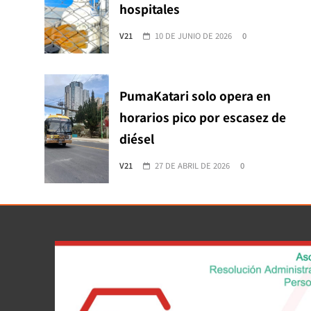
hospitales
V21
10 DE JUNIO DE 2026
0
PumaKatari solo opera en
horarios pico por escasez de
diésel
V21
27 DE ABRIL DE 2026
0