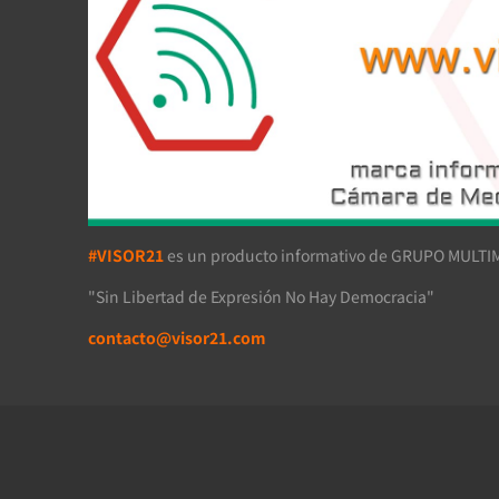
#VISOR21
es un producto informativo de GRUPO MULTIM
"Sin Libertad de Expresión No Hay Democracia"
contacto@visor21.com