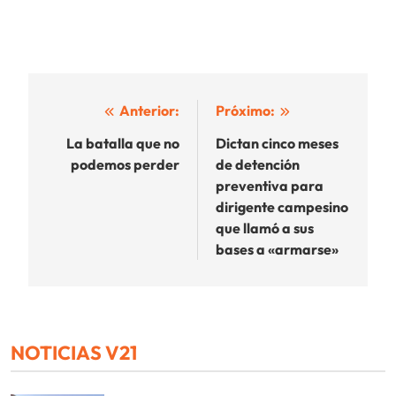
Navegación
Anterior:
Próximo:
de
La batalla que no
Dictan cinco meses
podemos perder
de detención
entradas
preventiva para
dirigente campesino
que llamó a sus
bases a «armarse»
NOTICIAS V21