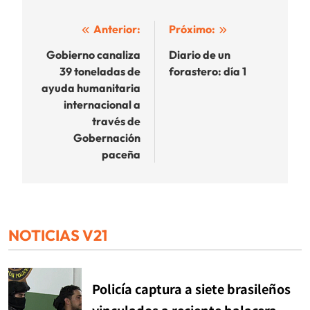
Navegación
Anterior:
Próximo:
de
Gobierno canaliza
Diario de un
39 toneladas de
forastero: día 1
entradas
ayuda humanitaria
internacional a
través de
Gobernación
paceña
NOTICIAS V21
Policía captura a siete brasileños
vinculados a reciente balacera