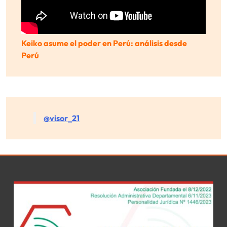
Keiko asume el poder en Perú: análisis desde
Perú
@visor_21