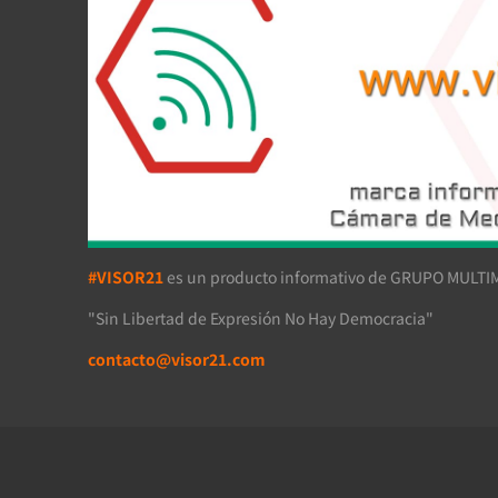
#VISOR21
es un producto informativo de GRUPO MULTIM
"Sin Libertad de Expresión No Hay Democracia"
contacto@visor21.com