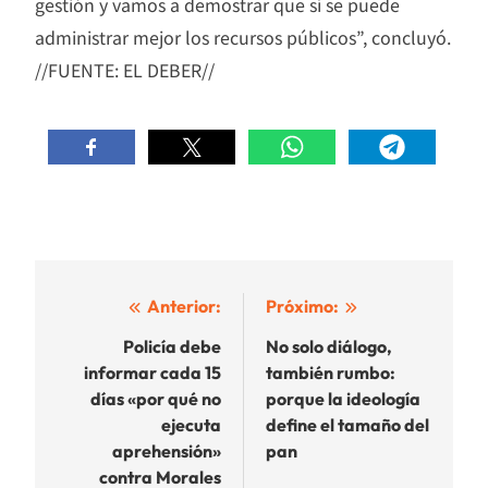
gestión y vamos a demostrar que sí se puede
administrar mejor los recursos públicos”, concluyó.
//FUENTE: EL DEBER//
Navegación
Anterior:
Próximo:
de
Policía debe
No solo diálogo,
informar cada 15
también rumbo:
entradas
días «por qué no
porque la ideología
ejecuta
define el tamaño del
aprehensión»
pan
contra Morales