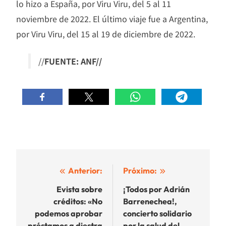
lo hizo a España, por Viru Viru, del 5 al 11
noviembre de 2022. El último viaje fue a Argentina,
por Viru Viru, del 15 al 19 de diciembre de 2022.
//
FUENTE: ANF//
Navegación
Anterior:
Próximo:
de
Evista sobre
¡Todos por Adrián
créditos: «No
Barrenechea!,
entradas
podemos aprobar
concierto solidario
préstamos a diestra
por la salud del