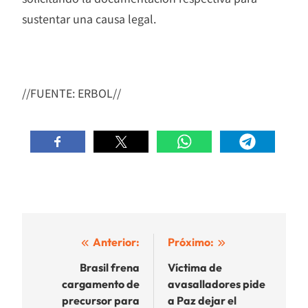
sustentar una causa legal.
//FUENTE: ERBOL//
Navegación
Anterior:
Próximo:
de
Brasil frena
Víctima de
cargamento de
avasalladores pide
entradas
precursor para
a Paz dejar el