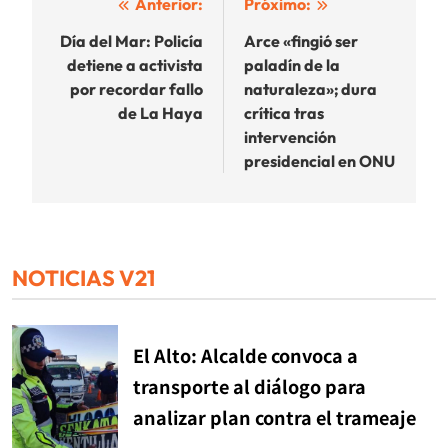
Navegación
Anterior:
Próximo:
de
Día del Mar: Policía
Arce «fingió ser
detiene a activista
paladín de la
entradas
por recordar fallo
naturaleza»; dura
de La Haya
crítica tras
intervención
presidencial en ONU
NOTICIAS V21
El Alto: Alcalde convoca a
transporte al diálogo para
analizar plan contra el trameaje