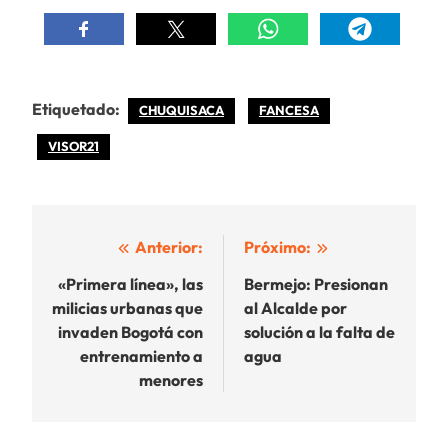
Etiquetado:
CHUQUISACA
FANCESA
VISOR21
Navegación
Anterior:
Próximo:
de
«Primera línea», las
Bermejo: Presionan
milicias urbanas que
al Alcalde por
entradas
invaden Bogotá con
solución a la falta de
entrenamiento a
agua
menores