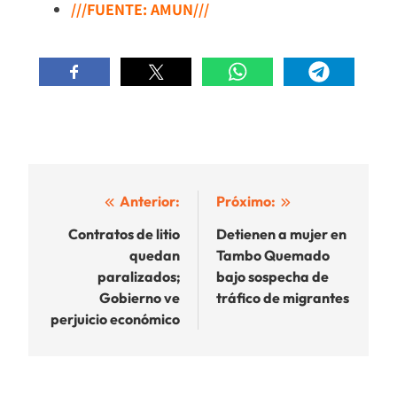
///FUENTE: AMUN///
Navegación
Anterior:
Próximo:
de
Contratos de litio
Detienen a mujer en
quedan
Tambo Quemado
entradas
paralizados;
bajo sospecha de
Gobierno ve
tráfico de migrantes
perjuicio económico