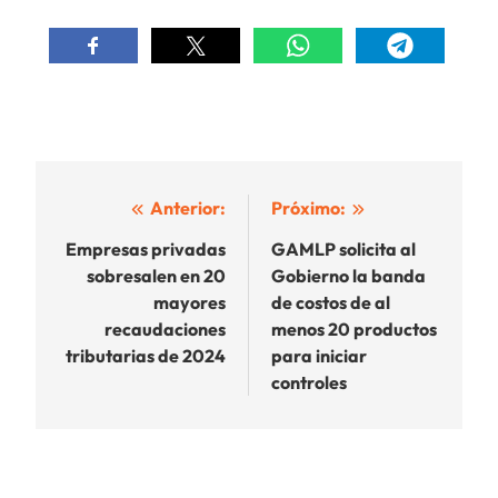
Navegación
Anterior:
Próximo:
de
Empresas privadas
GAMLP solicita al
sobresalen en 20
Gobierno la banda
entradas
mayores
de costos de al
recaudaciones
menos 20 productos
tributarias de 2024
para iniciar
controles