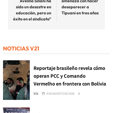
Avelino Siñani ha
amenaza con hacer
entradas
sido un desastre en
desaparecer a
educación, pero un
Tipuani en tres años
éxito en el sindicato”
NOTICIAS V21
Reportaje brasileño revela cómo
operan PCC y Comando
Vermelho en frontera con Bolivia
V21
4 DE AGOSTO DE 2026
0