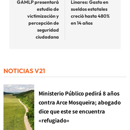
de
GAMLP presentará
Linares: Gasto en
estudio de
sueldos estatales
entradas
victimización y
creció hasta 480%
percepción de
en 14 años
seguridad
ciudadana
NOTICIAS V21
Ministerio Público pedirá 8 años
contra Arce Mosqueira; abogado
dice que este se encuentra
«refugiado»