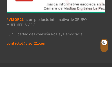
#VISOR21
es un producto informativo de GRUPO
MULTIMEDIA V.E.A.
"Sin Libertad de Expresión No Hay Democracia"
contacto@visor21.com
VISOR21 - Todos los derechos reservados 2026.
V21 LIBERTAD
V21+ ESPECIALES
V21 STREAMING
V21 VIRALES