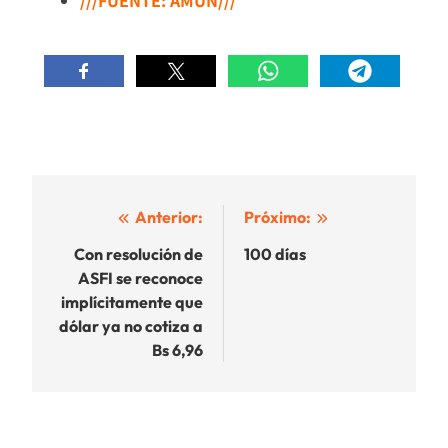
///FUENTE: AMUN///
Navegación
Anterior:
Próximo:
de
Con resolución de
100 días
ASFI se reconoce
entradas
implícitamente que
dólar ya no cotiza a
Bs 6,96