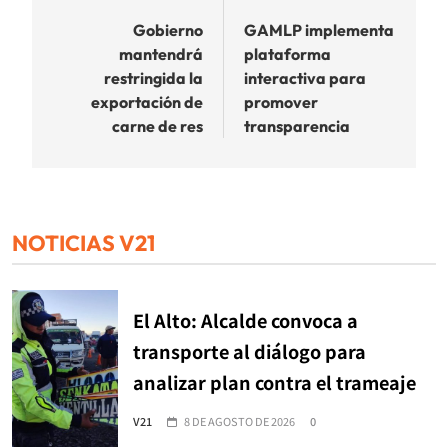
de
Gobierno
GAMLP implementa
mantendrá
plataforma
entradas
restringida la
interactiva para
exportación de
promover
carne de res
transparencia
NOTICIAS V21
El Alto: Alcalde convoca a
transporte al diálogo para
analizar plan contra el trameaje
V21
8 DE AGOSTO DE 2026
0