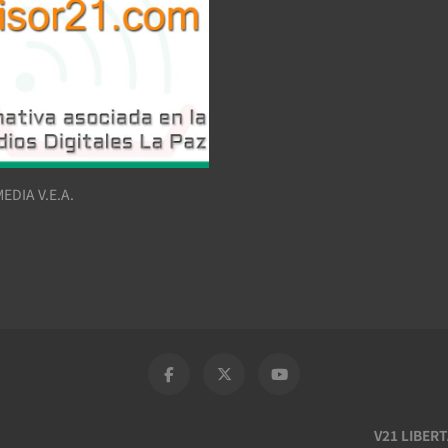
EDIA V.E.A.
V21 LIBER