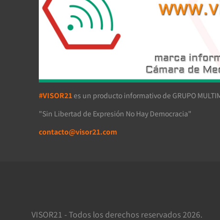
#VISOR21
es un producto informativo de GRUPO MULTIM
"Sin Libertad de Expresión No Hay Democracia"
contacto@visor21.com
VISOR21 - Todos los derechos reservados 2026.