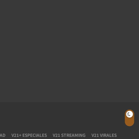
TAD
V21+ ESPECIALES
V21 STREAMING
V21 VIRALES