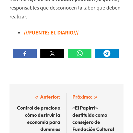
responsables que desconocen la labor que deben
realizar.
///FUENTE: EL DIARIO///
Navegación
Anterior:
Próximo:
de
Control de precios o
«El Papirri»
cómo destruir la
destituido como
entradas
economía para
consejero de
dummies
Fundación Cultural