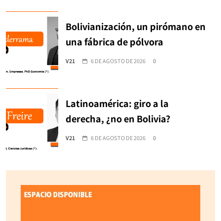
Bolivianización, un pirómano en
una fábrica de pólvora
V21
6 DE AGOSTO DE 2026
0
Latinoamérica: giro a la
derecha, ¿no en Bolivia?
V21
6 DE AGOSTO DE 2026
0