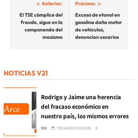
Navegación
Anterior:
Próximo:
de
El TSE cómplice del
Exceso de etanol en
fraude, sigue en la
gasolina daña motor
entradas
componenda del
de vehículos,
masismo
denuncian usuarios
NOTICIAS V21
Rodrigo y Jaime una herencia
del fracaso económico en
nuestro país, los mismos errores
V21
7 DE AGOSTO DE 2026
0