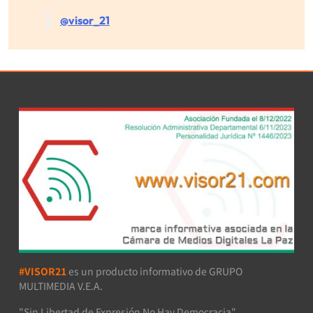
@visor_21
#VISOR21
es un producto informativo de GRUPO
MULTIMEDIA V.E.A.
"Sin Libertad de Expresión No Hay Democracia"