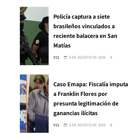
Policía captura a siete
brasileños vinculados a
reciente balacera en San
Matías
V21
6 DE AGOSTO DE 2026
0
Caso Emapa: Fiscalía imputa
a Franklin Flores por
presunta legitimación de
ganancias ilícitas
V21
6 DE AGOSTO DE 2026
0