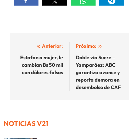
Navegación
Anterior:
Próximo:
de
Estafan a mujer, le
Doble vía Sucre –
cambian Bs 50 mil
Yamparáez: ABC
entradas
con dólares falsos
garantiza avance y
reporta demora en
desembolso de CAF
NOTICIAS V21