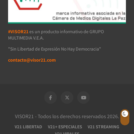
#VISOR21
es un producto informativo de GRUPO
MULTIMEDIA V.E.A.
"Sin Libertad de Expresión No Hay Democracia"
contacto@visor21.com
VISOR21 - Todos los derechos reservados 2026.
V21 LIBERTAD
V21+ ESPECIALES
V21 STREAMING
V21 VIRALES