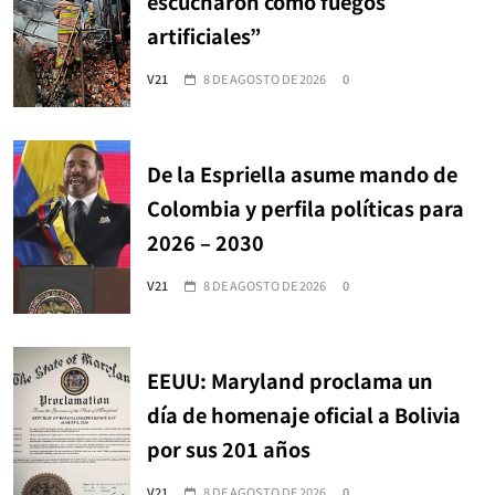
escucharon como fuegos
artificiales”
V21
8 DE AGOSTO DE 2026
0
De la Espriella asume mando de
Colombia y perfila políticas para
2026 – 2030
V21
8 DE AGOSTO DE 2026
0
EEUU: Maryland proclama un
día de homenaje oficial a Bolivia
por sus 201 años
V21
8 DE AGOSTO DE 2026
0