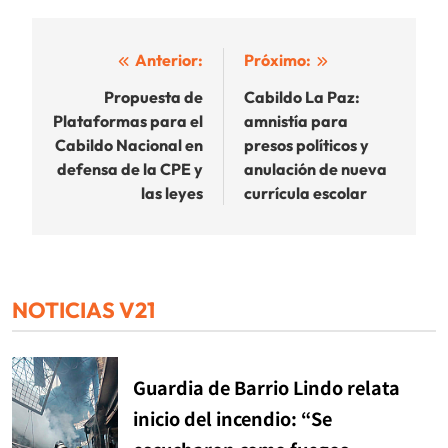
Navegación
Anterior:
Próximo:
de
Propuesta de
Cabildo La Paz:
Plataformas para el
amnistía para
entradas
Cabildo Nacional en
presos políticos y
defensa de la CPE y
anulación de nueva
las leyes
currícula escolar
NOTICIAS V21
Guardia de Barrio Lindo relata
inicio del incendio: “Se